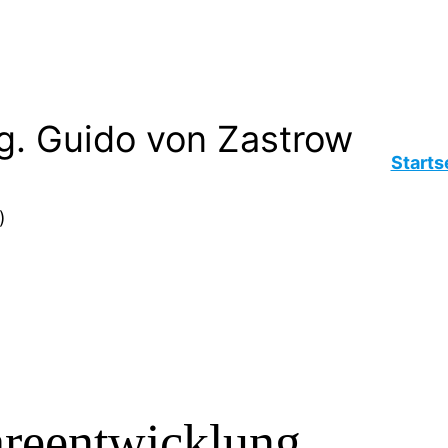
ng. Guido von Zastrow
Starts
)
reentwicklung